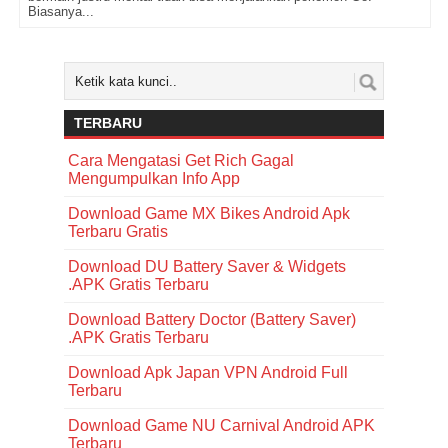
Biasanya...
C
a
r
TERBARU
i
A
r
Cara Mengatasi Get Rich Gagal
t
Mengumpulkan Info App
i
Download Game MX Bikes Android Apk
k
Terbaru Gratis
e
l
Download DU Battery Saver & Widgets
.APK Gratis Terbaru
Download Battery Doctor (Battery Saver)
.APK Gratis Terbaru
Download Apk Japan VPN Android Full
Terbaru
Download Game NU Carnival Android APK
Terbaru