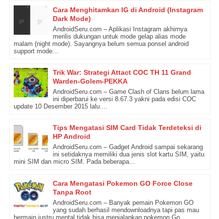
Cara Menghitamkan IG di Android (Instagram
Dark Mode)
AndroidSeru.com – Aplikasi Instagram akhirnya
merilis dukungan untuk mode gelap alias mode
malam (night mode). Sayangnya belum semua ponsel android
support mode...
Trik War: Strategi Attact COC TH 11 Grand
Warden-Golem-PEKKA
AndroidSeru.com – Game Clash of Clans belum lama
ini diperbarui ke versi 8.67.3 yakni pada edisi COC
update 10 Desember 2015 lalu....
Tips Mengatasi SIM Card Tidak Terdeteksi di
HP Android
AndroidSeru.com – Gadget Android sampai sekarang
ini setidaknya memiliki dua jenis slot kartu SIM, yaitu
mini SIM dan micro SIM. Pada beberapa...
Cara Mengatasi Pokemon GO Force Close
Tanpa Root
AndroidSeru.com – Banyak pemain Pokemon GO
yang sudah berhasil mendownloadnya tapi pas mau
bermain justru mental tidak bisa menjalankan pokemon Go.