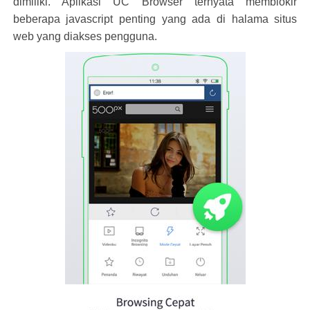
dimiliki. Aplikasi UC Browser ternyata memblokir
beberapa javascript penting yang ada di halama situs
web yang diakses pengguna.